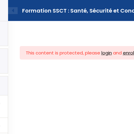
Formation SSCT : Santé, Sécurité et Cond
Guide du CSE
Solutions
Ressources
This content is protected, please
login
and
enrol
tiles
Informations
Newslet
Saisissez v
Mentions légales
d’informat
ns CSE
Conditions générales
d’utilisation
ns sur mesure CSE
Politique de cookies
 IA pour les élus du
En renseignan
Politique de
nos derniers a
prenez conna
confidentialité