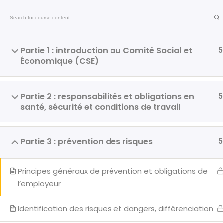
Formations en présentiel et en distanciel
Formations
Partie 1 : introduction au Comité Social et
5
Économique (CSE)
Liens u
Partie 2 : responsabilités et obligations en
5
santé, sécurité et conditions de travail
Accueil
Chez CSE Formation & Digital, nous
Partie 3 : prévention des risques
5
Formatio
nous engageons à fournir des services
de haute qualité avec une approche
Formatio
Principes généraux de prévention et obligations de
personnalisée.
Formation
l’employeur
Nos solutions sont conçues pour
CSE
être efficaces, pratiques et
Identification des risques et dangers, différenciation
spécifiquement adaptées à votre
Blog
situation.