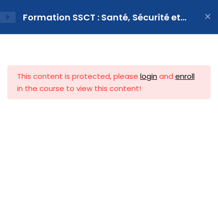
Formation SSCT : Santé, Sécurité et
Conditions de Travail pour le CSE
Prendre un
Partie 1 : introduction au
5
Comité Social et
Économique (CSE)
rendez-
This content is protected, please
login
and
enroll
in the course to view this content!
vous
Définition et rôle du CSE
Modalités de mise en place
Chez CSE Formation & Digital, nous nous engageons à
du CSE
fournir des services de haute qualité avec une approche
personnalisée.
Composition, moyens et
Nos solutions sont conçues pour
fonctionnement du CSE
être efficaces, pratiques et spécifiquement adaptées à
votre situation.
Communication et affichage
Liens utiles
des élus