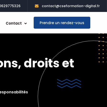
0629775326
contact@cseformation-digital.fr
Prendre un rendez-vous
Contact
ons, droits et
responsabilités