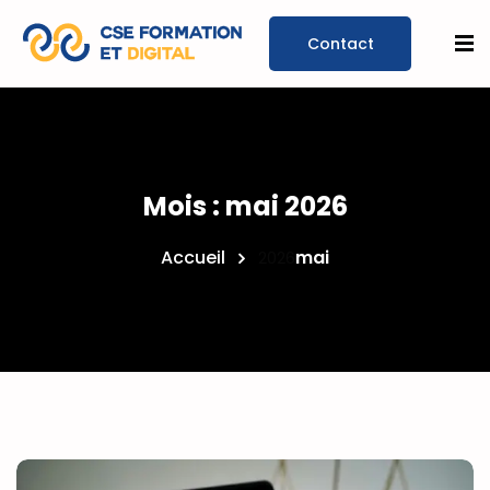
Prendre un
rendez-
Mois :
mai 2026
vous
Accueil
mai
2026